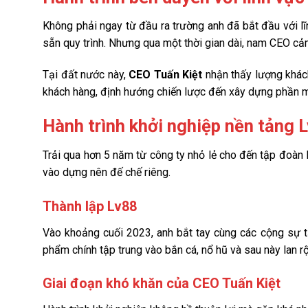
Không phải ngay từ đầu ra trường anh đã bắt đầu với lĩ
sẵn quy trình. Nhưng qua một thời gian dài, nam CEO cả
Tại đất nước này,
CEO Tuấn Kiệt
nhận thấy lượng khác
khách hàng, định hướng chiến lược đến xây dựng phần m
Hành trình khởi nghiệp nền tảng 
Trải qua hơn 5 năm từ công ty nhỏ lẻ cho đến tập đoàn 
vào dựng nên đế chế riêng.
Thành lập Lv88
Vào khoảng cuối 2023, anh bắt tay cùng các cộng sự 
phẩm chính tập trung vào bắn cá, nổ hũ và sau này lan rộ
Giai đoạn khó khăn của CEO Tuấn Kiệt