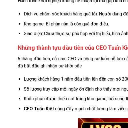
Hành trình khởi nghiệp không hề thuận lợi mà gặp khá nhi
Dịch vụ chăm sóc khách hàng quá tải: Người dùng đặt 
Kho game: Bị phàn nàn là còn quá đơn điệu.
Giao diện: Chưa thực sự phù hợp với thị hiếu, hình ả
Những thành tựu đầu tiên của CEO Tuấn Ki
6 tháng đầu tiên, cả nam CEO và cộng sự luôn nỗ lực cải
đã bắt đầu ghi nhận sự khởi sắc:
Lượng khách hàng 1 năm đầu tiên lên đến con số 200.
Số lượng truy cập mỗi ngày ổn định cho thấy mọi ngư
Khắc phục được thiếu sót trong kho game, bổ sung t
CEO Tuấn Kiệt
cũng đẩy mạnh chất lượng làm việc c