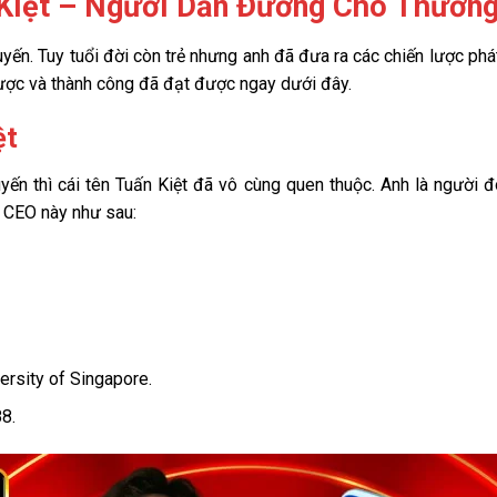
Kiệt – Người Dẫn Đường Cho Thương
uyến. Tuy tuổi đời còn trẻ nhưng anh đã đưa ra các chiến lược ph
 cược và thành công đã đạt được ngay dưới đây.
ệt
uyến thì cái tên Tuấn Kiệt đã vô cùng quen thuộc. Anh là người 
 CEO này như sau:
ersity of Singapore.
8.