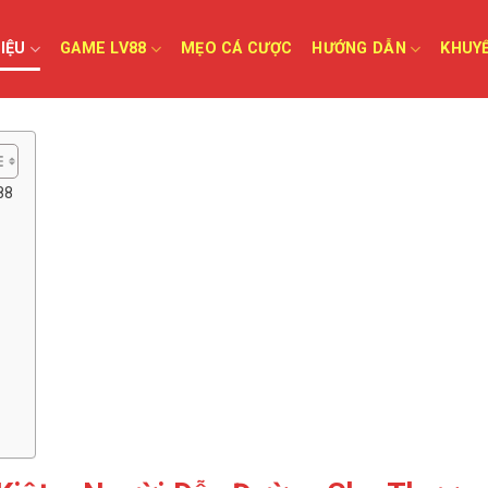
HIỆU
GAME LV88
MẸO CÁ CƯỢC
HƯỚNG DẪN
KHUYẾ
88