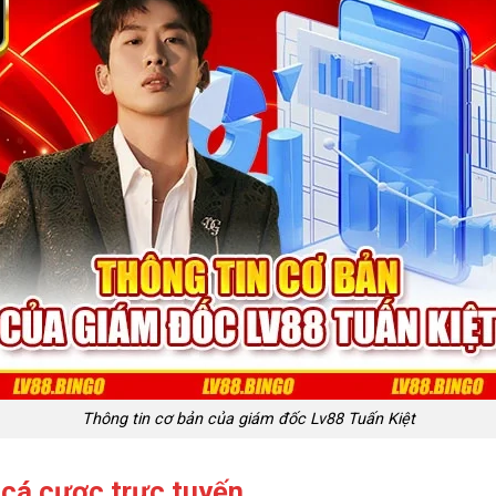
Thông tin cơ bản của giám đốc Lv88 Tuấn Kiệt
 cá cược trực tuyến