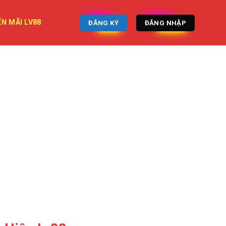
N MÃI LV88
ĐĂNG KÝ
ĐĂNG NHẬP