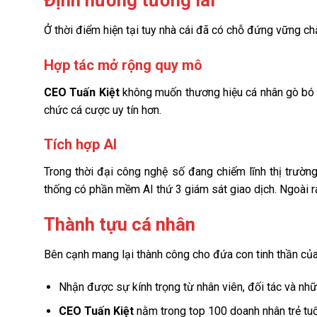
Định hướng tương lai
Ở thời điểm hiện tại tuy nhà cái đã có chỗ đứng vững ch
Hợp tác mở rộng quy mô
CEO Tuấn Kiệt
không muốn thương hiệu cá nhân gò bó t
chức cá cược uy tín hơn.
Tích hợp AI
Trong thời đại công nghệ số đang chiếm lĩnh thị trườ
thống có phần mềm AI thứ 3 giám sát giao dịch. Ngoài 
Thành tựu cá nhân
Bên cạnh mang lại thành công cho đứa con tinh thần của 
Nhận được sự kính trọng từ nhân viên, đối tác và nh
CEO Tuấn Kiệt
nằm trong top 100 doanh nhân trẻ tuổ