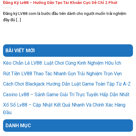
Đăng Ký Lv88 – Hướng Dẫn Tạo Tài Khoản Cực Dễ Chỉ 2 Phút
Đăng ký LV88 com là bước đầu tiên dành cho người muốn trải nghiệm
đầy đủ [...]
BÀI VIẾT MỚI
Kèo Chẵn Lẻ LV88: Luật Chơi Cùng Kinh Nghiệm Hữu Ích
Rút Tiền LV88 Thao Tác Nhanh Gọn Trải Nghiệm Trọn Vẹn
Cách Chơi Blackjack Hướng Dẫn Luật Game Toàn Tập Từ A-Z
Casino Lv88 – Sảnh Game Giải Trí Trực Tuyến Hấp Dẫn Nhất
Xổ Số Lv88 – Cập Nhật Kết Quả Nhanh Và Chính Xác Hàng
Đầu
DANH MỤC