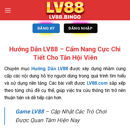
ĐĂNG KÝ
ĐĂNG NHẬP
Hướng Dẫn LV88 – Cẩm Nang Cực Chi
Tiết Cho Tân Hội Viên
Chuyên mục
Hướng Dẫn LV88
được xây dựng nhằm cung
cấp các nội dung hỗ trợ người dùng trong quá trình tìm hiểu
và sử dụng nền tảng. Các bài viết được
LV88.com
sắp xếp
theo từng chủ đề cụ thể, giúp việc tra cứu thông tin trở nên
thuận tiện và dễ tiếp cận hơn.
Game LV88
– Cập Nhật Các Trò Chơi
Được Quan Tâm Hiện Nay