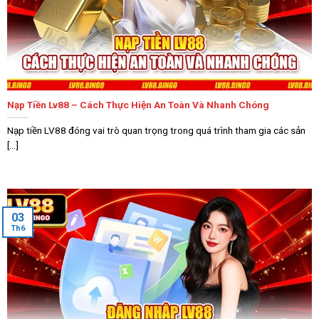
Nạp Tiền Lv88 – Cách Thực Hiện An Toàn Và Nhanh Chóng
Nạp tiền LV88 đóng vai trò quan trọng trong quá trình tham gia các sản
[...]
03
Th6