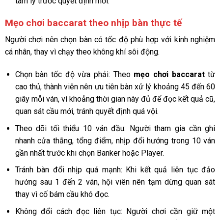
tâm lý trước quyết định mới.
Mẹo chơi baccarat theo nhịp bàn thực tế
Người chơi nên chọn bàn có tốc độ phù hợp với kinh nghiệm
cá nhân, thay vì chạy theo không khí sôi động.
Chọn bàn tốc độ vừa phải: Theo
mẹo chơi baccarat
từ
cao thủ, thành viên nên ưu tiên bàn xử lý khoảng 45 đến 60
giây mỗi ván, vì khoảng thời gian này đủ để đọc kết quả cũ,
quan sát cầu mới, tránh quyết định quá vội.
Theo dõi tối thiểu 10 ván đầu: Người tham gia cần ghi
nhanh cửa thắng, tổng điểm, nhịp đổi hướng trong 10 ván
gần nhất trước khi chọn Banker hoặc Player.
Tránh bàn đổi nhịp quá mạnh: Khi kết quả liên tục đảo
hướng sau 1 đến 2 ván, hội viên nên tạm dừng quan sát
thay vì cố bám cầu khó đọc.
Không đổi cách đọc liên tục: Người chơi cần giữ một