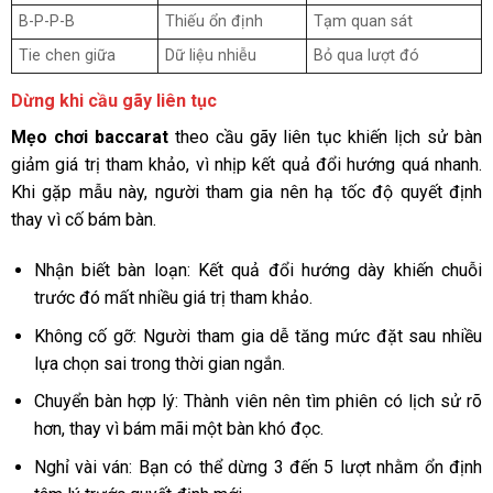
B-P-P-B
Thiếu ổn định
Tạm quan sát
Tie chen giữa
Dữ liệu nhiễu
Bỏ qua lượt đó
Dừng khi cầu gãy liên tục
Mẹo chơi baccarat
theo cầu gãy liên tục khiến lịch sử bàn
giảm giá trị tham khảo, vì nhịp kết quả đổi hướng quá nhanh.
Khi gặp mẫu này, người tham gia nên hạ tốc độ quyết định
thay vì cố bám bàn.
Nhận biết bàn loạn: Kết quả đổi hướng dày khiến chuỗi
trước đó mất nhiều giá trị tham khảo.
Không cố gỡ: Người tham gia dễ tăng mức đặt sau nhiều
lựa chọn sai trong thời gian ngắn.
Chuyển bàn hợp lý: Thành viên nên tìm phiên có lịch sử rõ
hơn, thay vì bám mãi một bàn khó đọc.
Nghỉ vài ván: Bạn có thể dừng 3 đến 5 lượt nhằm ổn định