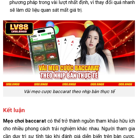
phương pháp trong vài lượt nhất định, vì thay đổi quá nhanh
sẽ làm dữ liệu quan sát mất giá trị.
Vài mẹo cược baccarat theo nhịp bàn thực tế
Kết luận
Mẹo chơi baccarat
có thể trở thành nguồn tham khảo hữu ích
cho nhiều phong cách trải nghiệm khác nhau. Người tham gia
cần duy trì sự tỉnh táo khi đánh giá diễn biến trên bàn cược.