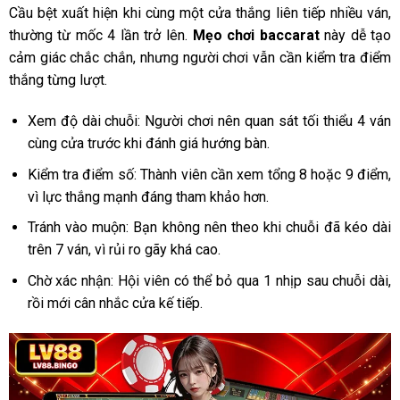
Cầu bệt xuất hiện khi cùng một cửa thắng liên tiếp nhiều ván,
thường từ mốc 4 lần trở lên.
Mẹo chơi baccarat
này dễ tạo
cảm giác chắc chắn, nhưng người chơi vẫn cần kiểm tra điểm
thắng từng lượt.
Xem độ dài chuỗi: Người chơi nên quan sát tối thiểu 4 ván
cùng cửa trước khi đánh giá hướng bàn.
Kiểm tra điểm số: Thành viên cần xem tổng 8 hoặc 9 điểm,
vì lực thắng mạnh đáng tham khảo hơn.
Tránh vào muộn: Bạn không nên theo khi chuỗi đã kéo dài
trên 7 ván, vì rủi ro gãy khá cao.
Chờ xác nhận: Hội viên có thể bỏ qua 1 nhịp sau chuỗi dài,
rồi mới cân nhắc cửa kế tiếp.