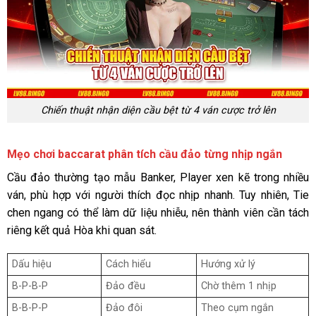
Chiến thuật nhận diện cầu bệt từ 4 ván cược trở lên
Mẹo chơi baccarat phân tích cầu đảo từng nhịp ngắn
Cầu đảo thường tạo mẫu Banker, Player xen kẽ trong nhiều
ván, phù hợp với người thích đọc nhịp nhanh. Tuy nhiên, Tie
chen ngang có thể làm dữ liệu nhiễu, nên thành viên cần tách
riêng kết quả Hòa khi quan sát.
Dấu hiệu
Cách hiểu
Hướng xử lý
B-P-B-P
Đảo đều
Chờ thêm 1 nhịp
B-B-P-P
Đảo đôi
Theo cụm ngắn