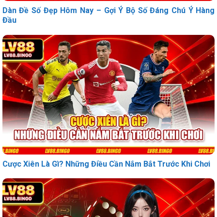
Dàn Đề Số Đẹp Hôm Nay – Gợi Ý Bộ Số Đáng Chú Ý Hàng
Đầu
Cược Xiên Là Gì? Những Điều Cần Nắm Bắt Trước Khi Chơi