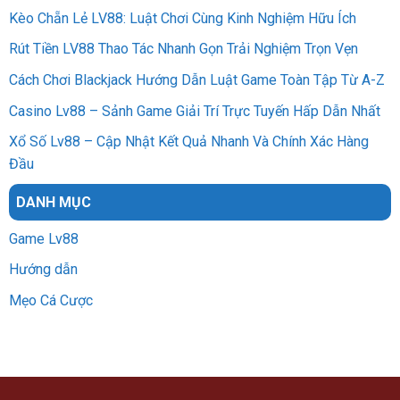
Kèo Chẵn Lẻ LV88: Luật Chơi Cùng Kinh Nghiệm Hữu Ích
Rút Tiền LV88 Thao Tác Nhanh Gọn Trải Nghiệm Trọn Vẹn
Cách Chơi Blackjack Hướng Dẫn Luật Game Toàn Tập Từ A-Z
Casino Lv88 – Sảnh Game Giải Trí Trực Tuyến Hấp Dẫn Nhất
Xổ Số Lv88 – Cập Nhật Kết Quả Nhanh Và Chính Xác Hàng
Đầu
DANH MỤC
Game Lv88
Hướng dẫn
Mẹo Cá Cược