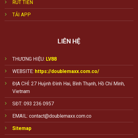
RÚT TIỀN
TẢI APP
LIÊN HỆ
THƯƠNG HIỆU:
LV88
WEBSITE:
https://doublemaxx.com.co/
ĐỊA CHỈ:
27 Huỳnh Đình Hai, Bình Thạnh, Hồ Chí Minh,
Vietnam
SĐT:
093 236 0957
EMAIL:
contact@doublemaxx.com.co
Sitemap